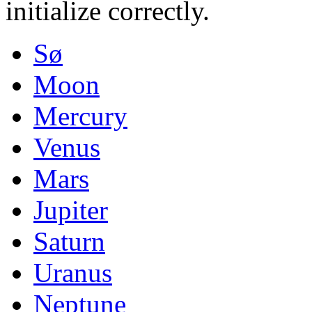
initialize correctly.
Sø
Moon
Mercury
Venus
Mars
Jupiter
Saturn
Uranus
Neptune