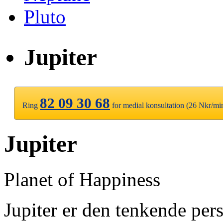
Pluto
Jupiter
82 09 30 68
Ring
for medial konsultation (26 Nkr/mi
Jupiter
Planet of Happiness
Jupiter er den tenkende per